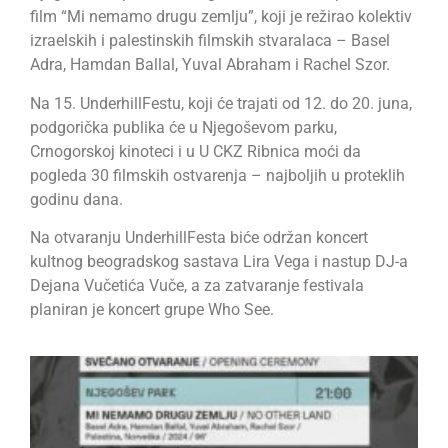
film “Mi nemamo drugu zemlju”, koji je režirao kolektiv
izraelskih i palestinskih filmskih stvaralaca – Basel
Adra, Hamdan Ballal, Yuval Abraham i Rachel Szor.
Na 15. UnderhillFestu, koji će trajati od 12. do 20. juna,
podgorička publika će u Njegoševom parku,
Crnogorskoj kinoteci i u U CKZ Ribnica moći da
pogleda 30 filmskih ostvarenja – najboljih u proteklih
godinu dana.
Na otvaranju UnderhillFesta biće održan koncert
kultnog beogradskog sastava Lira Vega i nastup DJ-a
Dejana Vučetića Vuče, a za zatvaranje festivala
planiran je koncert grupe Who See.