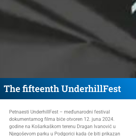
The fifteenth UnderhillFest
Petnaesti UnderhillFest – međunarodni festival
dokumentarnog filma biće otvoren 12. juna 2024.
godine na Košarkaškom terenu Dragan Ivanović u
Njegoševom
parku u Podgorici kada će biti prikazan