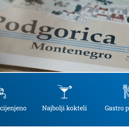
ocijenjeno
Najbolji kokteli
Gastro 