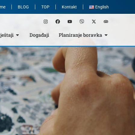
eme
BLOG
TOP
Kontakt
English
eštaji
Događaji
Planiranje boravka