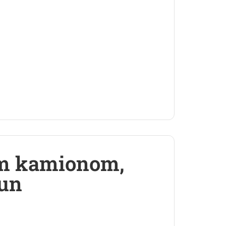
im kamionom,
dun