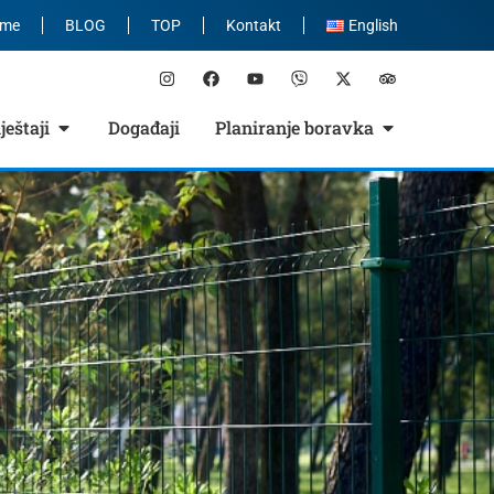
eme
BLOG
TOP
Kontakt
English
eštaji
Događaji
Planiranje boravka