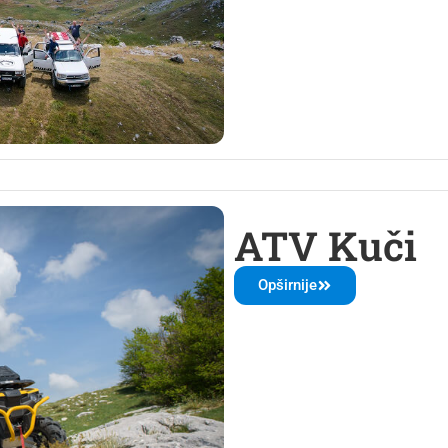
ATV Kuči
Opširnije