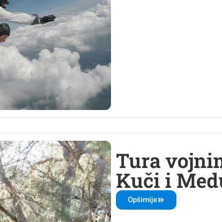
Tura vojn
Kuči i Me
Opširnije