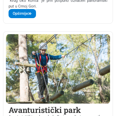
“Krug oko Korita” je prvi potpuno označen panoramski
put u Crnoj Gori.
Opširnije
Avanturistički park