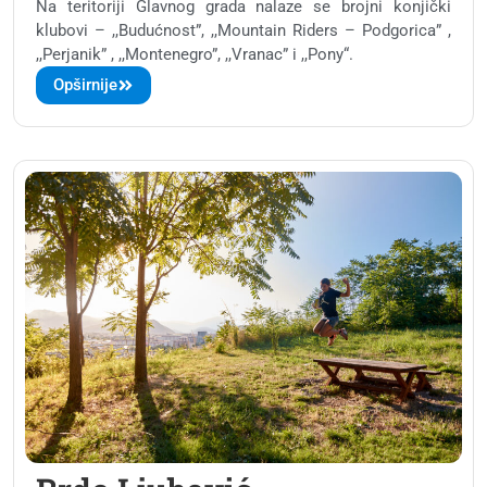
Na teritoriji Glavnog grada nalaze se brojni konjički
klubovi – ,,Budućnost”, ,,Mountain Riders – Podgorica” ,
,,Perjanik” , ,,Montenegro”, ,,Vranac” i ,,Pony“.
Opširnije