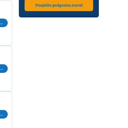
Posjetite podgorica.travel
 →
 →
 →