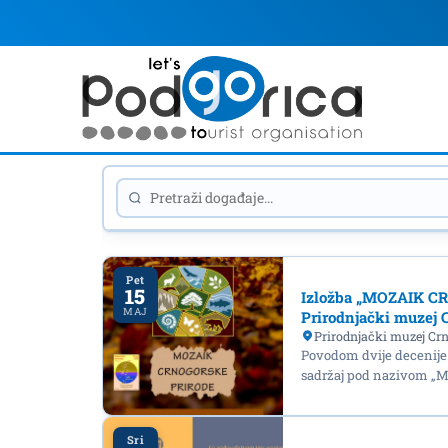
Pet
15
Izložba „MOZAIK CR
MAJ
Prirodnjački muzej 
Prirodnjački muzej Crn
Povodom dvije decenije
sadržaj pod nazivom 
Sri