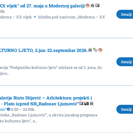
X vijek” od 27. maja u Modernoj galeriji
00h
Detalji
erna – XX vijek
Izložba pod nazivom „Moderna – XX
TURNO LJETO, 2.jun-22.septembar 2026.
Detalji
ija “Podgoričko kulturno ljeto” održaće se od 2. juna, do
ljivo…
lerije Risto Stijović – Arhitektura: projekti i
na - Plato ispred NB„Radosav Ljumović“
vić”
11:30 – 22:00h
Detalji
lioteke „Radosav Ljumović“, u okviru junskog programa
o kulturno ljeto“, u…