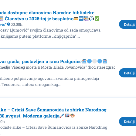
ada dostupne članovima Narodne biblioteke
Članstvo u 2026-toj je besplatno
vić”
00:00h
Detalji
dosav Ljumović“ svojim članovima od sada omogućava
o-knjigama putem platforme „Knjigapriča“.…
var grada, postavljen u srcu Podgorice
medju Visećeg mosta & Mosta ,,Blaža Jovanovića" (kod stare zgrade Vlade)
Detalji
riličeno potpisivanje ugovora i zvanična primopredaja
a Teodorusa, autora crnogorskog…
like – Crteži Save Šumanovića iz zbirke Narodnog
-30.avgust, Moderna galerija
00h
Detalji
ište slike – Crteži Save Šumanovića iz zbirke Narodnog
…