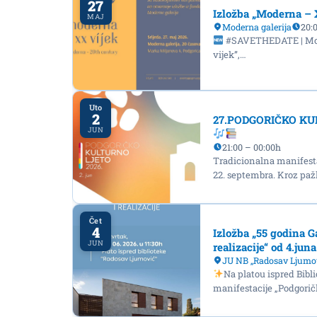
27
Izložba „Moderna – X
MAJ
Moderna galerija
20:
#SAVETHEDATE | Mod
vijek”,…
Uto
2
27.PODGORIČKO KUL
JUN
21:00 – 00:00h
Tradicionalna manifestac
22. septembra. Kroz paž
Čet
4
Izložba „55 godina Ga
JUN
realizacije“ od 4.ju
JU NB ,,Radosav Ljumo
Na platou ispred Bib
manifestacije „Podgoričk