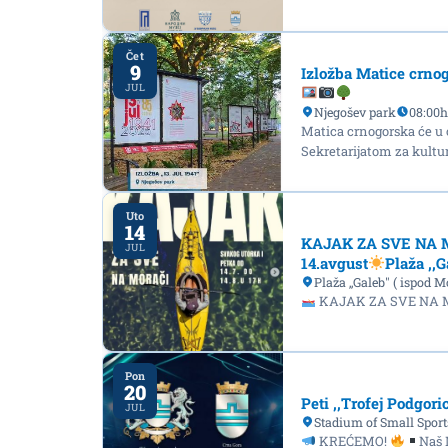
Čet
9
Izložba Matice crnog
JUL
Njegošev park
08:00h
Matica crnogorska će u o
Sekretarijatom za kultu
Uto
14
KAJAK ZA SVE NA 
JUL
14.avgust
Plaža ,,G
Plaža ,,Galeb" ( ispod
KAJAK ZA SVE NA
Pon
20
Peti ,,Trofej Podgori
JUL
Stadium of Small Sport
KREĆEMO!
Naš 