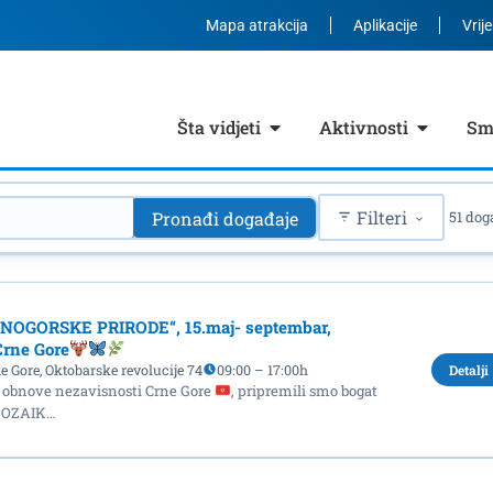
Mapa atrakcija
Aplikacije
Vrij
Šta vidjeti
Aktivnosti
Smj
Filteri
Pronađi događaje
51 dog
NOGORSKE PRIRODE“, 15.maj- septembar,
Crne Gore
e Gore, Oktobarske revolucije 74
09:00 – 17:00h
Detalji
 obnove nezavisnosti Crne Gore
, pripremili smo bogat
„MOZAIK…