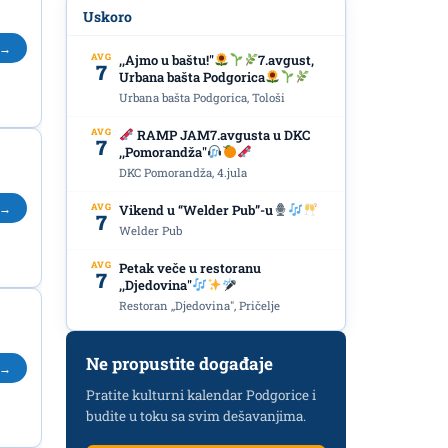
Uskoro
 →
AVG
,,Ajmo u baštu!"
7.avgust,
7
Urbana bašta Podgorica
Urbana bašta Podgorica, Tološi
AVG
RAMP JAM7.avgusta u DKC
7
,,Pomorandža"
DKC Pomorandža, 4.jula
 →
AVG
Vikend u “Welder Pub”-u
7
Welder Pub
AVG
Petak veče u restoranu
7
,,Djedovina"
Restoran ,,Djedovina", Pričelje
Ne propustite događaje
 →
Pratite kulturni kalendar Podgorice i
budite u toku sa svim dešavanjima.