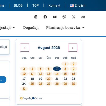
eme
BLOG
TOP
Kontakt
English
eštaji
Događaji
Planiranje boravka
ađaja
‹
Avgust 2026
›
Pon
Uto
Sri
Čet
Pet
Sub
Ned
1
2
3
4
5
6
7
8
9
10
11
12
13
14
15
16
17
18
19
20
21
22
23
 →
24
25
26
27
28
29
30
31
Događaj
Danas