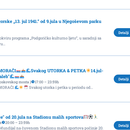
orske „13. jul 1941.“ od 9.jula u Njegoševom parku
Detalji
kviru programa „Podgoričko kulturno ljeto“, u saradnji sa
ru…
MORAČI
Svakog UTORKA & PETKA
14.jul-
aleb"
Detalji
 Moskovskog mosta )
17:00 – 23:59h
 MORAČI
Svakog utorka i petka u periodu od…
ce" od 20.jula na Stadionu malih sportova
s
20:00 – 23:59h
Detalji
Mundijal na čuvenom Stadionu malih sportova počinje 20.