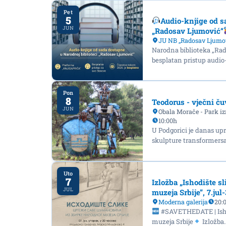
Pet
5
Audio-knjige od s
JUN
„Radosav Ljumović“
JU NB ,,Radosav Ljumo
Narodna biblioteka „Ra
besplatan pristup audi
Pon
8
Teodorus - vječni ču
JUN
Obala Morače - Park iz
10:00h
U Podgorici je danas up
skulpture transformers
Uto
7
Izložba „Ishodište s
JUL
muzeja Srbije”, 7.jul
Moderna galerija
20:
#SAVETHEDATE | Ishod
muzeja Srbije
Izložba