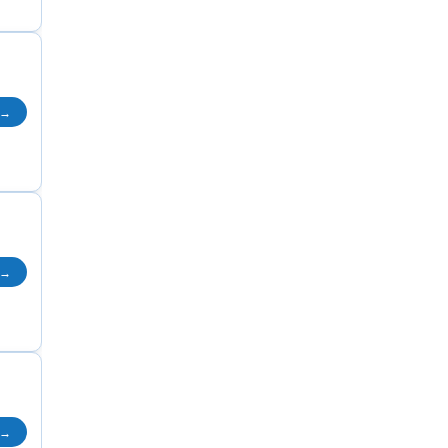
 →
 →
 →