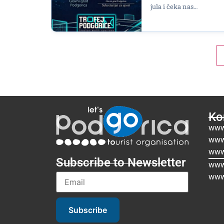
jula i čeka nas…
Kor
www
www
www
Subscribe to Newsletter
www.
www
Subscribe