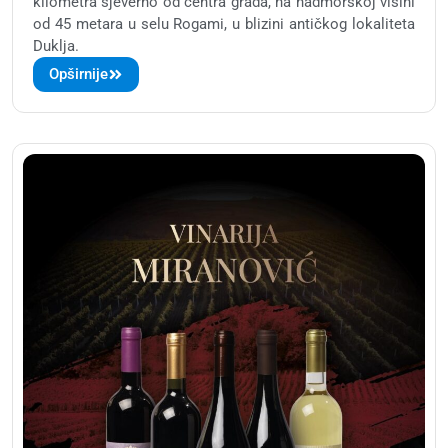
kilometra sjeverno od centra grada, na nadmorskoj visini
od 45 metara u selu Rogami, u blizini antičkog lokaliteta
Duklja.
Opširnije