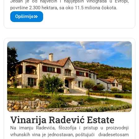
Jedan je od najvećih i najljepših vinograda u Evropi,
površine 2.300 hektara, sa oko 11.5 miliona čokota.
Opširnije
Vinarija Radević Estate
Na imanju Radevića, filozofija i pristup u proizvodnji
vrhunskih vina je jednostavan, poštujući dvadesetosam