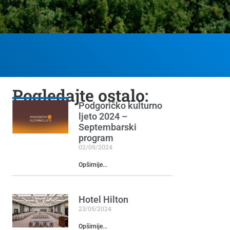
Pogledajte ostalo:
Podgoričko kulturno
ljeto 2024 –
Septembarski
program
02/09/2024
Opširnije...
Hotel Hilton
23/05/2024
Opširnije...