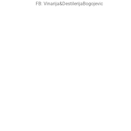
FB: Vinarija&DestilerijaBogojevic
IG: vinarija_bogojevic