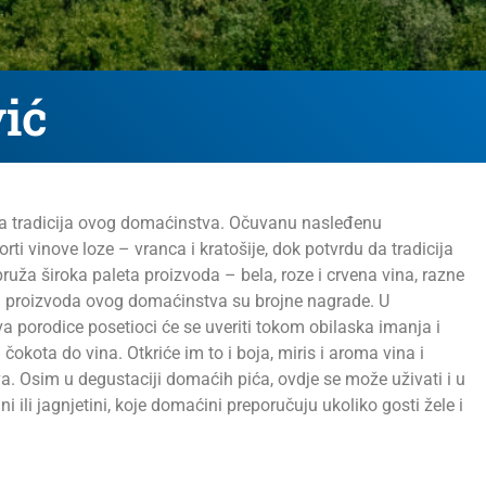
vić
na tradicija ovog domaćinstva. Očuvanu nasleđenu
ti vinove loze – vranca i kratošije, dok potvrdu da tradicija
ža široka paleta proizvoda – bela, roze i crvena vina, razne
teta proizvoda ovog domaćinstva su brojne nagrade. U
a porodice posetioci će se uveriti tokom obilaska imanja i
kota do vina. Otkriće im to i boja, miris i aroma vina i
a. Osim u degustaciji domaćih pića, ovdje se može uživati i u
 ili jagnjetini, koje domaćini preporučuju ukoliko gosti žele i