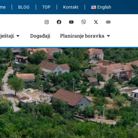
eme
BLOG
TOP
Kontakt
English
eštaji
Događaji
Planiranje boravka