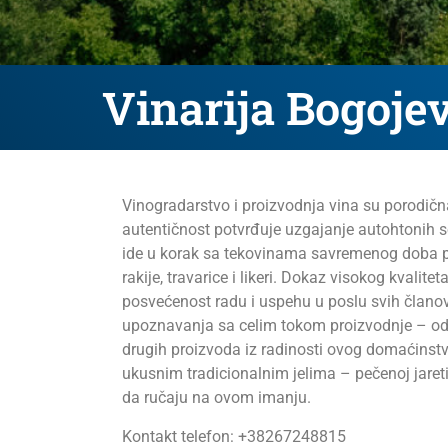
Vinarija Bogoje
Vinogradarstvo i proizvodnja vina su porodič
autentičnost potvrđuje uzgajanje autohtonih sor
ide u korak sa tekovinama savremenog doba pru
rakije, travarice i likeri. Dokaz visokog kvali
posvećenost radu i uspehu u poslu svih članov
upoznavanja sa celim tokom proizvodnje – od čo
drugih proizvoda iz radinosti ovog domaćinstv
ukusnim tradicionalnim jelima – pečenoj jaretini
da ručaju na ovom imanju.
Kontakt telefon: +38267248815