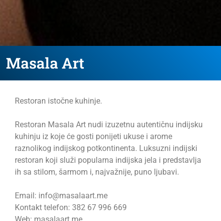
Masala Art
Restoran istočne kuhinje.
Restoran Masala Art nudi izuzetnu autentičnu indijsku
kuhinju iz koje će gosti ponijeti ukuse i arome
raznolikog indijskog potkontinenta. Luksuzni indijski
restoran koji služi popularna indijska jela i predstavlja
ih sa stilom, šarmom i, najvažnije, puno ljubavi.
Email: info@masalaart.me
Kontakt telefon: 382 67 996 669
Web: masalaart.me