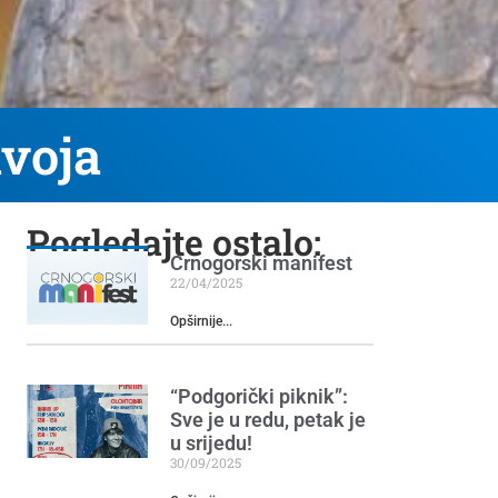
avoja
Pogledajte ostalo:
Crnogorski manifest
22/04/2025
Opširnije...
“Podgorički piknik”:
Sve je u redu, petak je
u srijedu!
30/09/2025