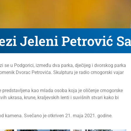
zi Jeleni Petrović S
i se u Podgorici, između dva parka, dječijeg i dvorskog parka
spomenik Dvorac Petrovića. Skulpturu je radio crnogorski vajar
de predstavljena kao mlada osoba koja je oličenje crnogorske
h ukrasa, krune, kraljevskih lenti i suvišnih stvari kako bi
 od kamena. Svečano je otkriven 21. maja 2021. godine.