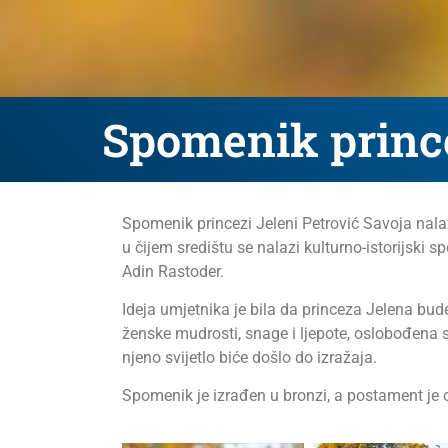
Spomenik prince
Spomenik princezi Jeleni Petrović Savoja nalaz
u čijem središtu se nalazi kulturno-istorijski 
Adin Rastoder.
Ideja umjetnika je bila da princeza Jelena bu
ženske mudrosti, snage i ljepote, oslobođena svi
njeno svijetlo biće došlo do izražaja.
Spomenik je izrađen u bronzi, a postament je