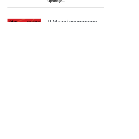
Opširnije...
U Muzej savremene
umjetnosti stiže
renomirani umjetnik
Sam Durant
03/09/2024
Opširnije...
Hotel Kerber
08/05/2024
Opširnije...
Proljećni pazar
donosi nezaboravnu
atmosferu i vrhunsku
muziku!