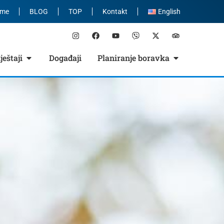
eme
BLOG
TOP
Kontakt
English
eštaji
Događaji
Planiranje boravka