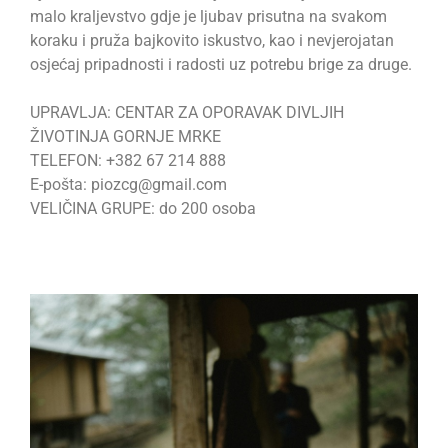
malo kraljevstvo gdje je ljubav prisutna na svakom
koraku i pruža bajkovito iskustvo, kao i nevjerojatan
osjećaj pripadnosti i radosti uz potrebu brige za druge.
UPRAVLJA: CENTAR ZA OPORAVAK DIVLJIH
ŽIVOTINJA GORNJE MRKE
TELEFON: +382 67 214 888
E-pošta: piozcg@gmail.com
VELIČINA GRUPE: do 200 osoba