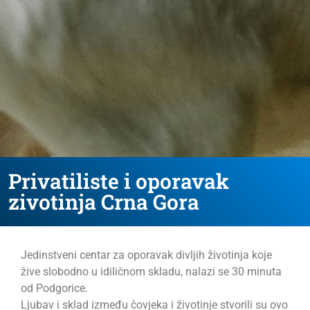
Privatiliste i oporavak
zivotinja Crna Gora
Jedinstveni centar za oporavak divljih životinja koje
žive slobodno u idiličnom skladu, nalazi se 30 minuta
od Podgorice.
Ljubav i sklad između čovjeka i životinje stvorili su ovo