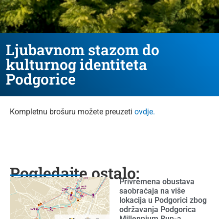
Ljubavnom stazom do
kulturnog identiteta
Podgorice
Kompletnu brošuru možete preuzeti
ovdje.
Pogledajte ostalo:
Privremena obustava
saobraćaja na više
lokacija u Podgorici zbog
održavanja Podgorica
Millennium Run-a