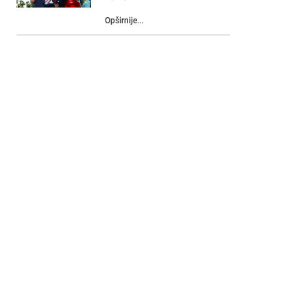
Opširnije...
Masala Art
29/04/2024
Opširnije...
Koncert benda
“NeVladina
organizacija”
15/09/2025
Opširnije...
Program “…ŠTO TE
NEMA… poetsko-
muzički potpuri”
17/07/2024