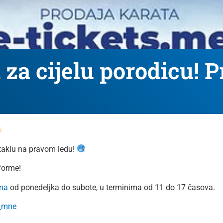
za cijelu porodicu! P
taklu na pravom ledu!
forme!
na
od ponedeljka do subote, u terminima od 11 do 17 časova.
_mne