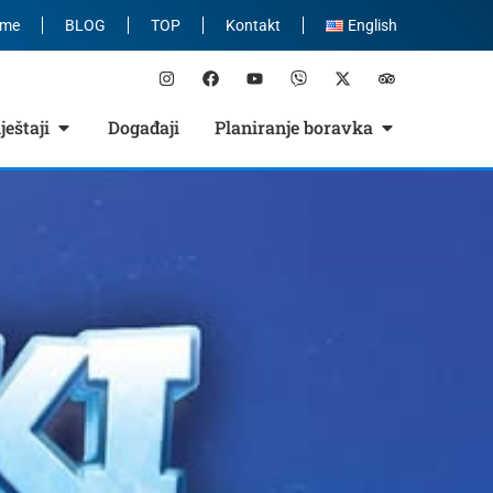
eme
BLOG
TOP
Kontakt
English
eštaji
Događaji
Planiranje boravka