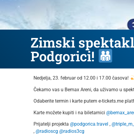
Zimski spektakl 
Podgorici!
Nedjelja, 23. februar od 12.00 i 17.00 časova!
Čekamo vas u Bemax Areni, da uživamo u spek
Odaberite termin i karte putem e-tickets.me plat
Karte možete kupiti i na biletarnici
@bemax_are
Prijatelji projekta
@podgorica.travel
,
@triple_m
,
@radioscg
@radios3cg