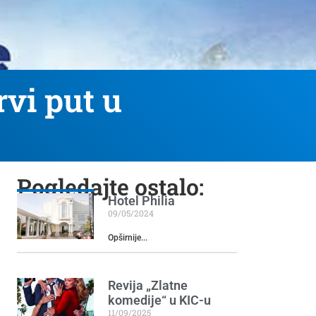
rvi put u
Pogledajte ostalo:
Hotel Philia
09/05/2024
Opširnije...
Revija „Zlatne
komedije“ u KIC-u
11/09/2025