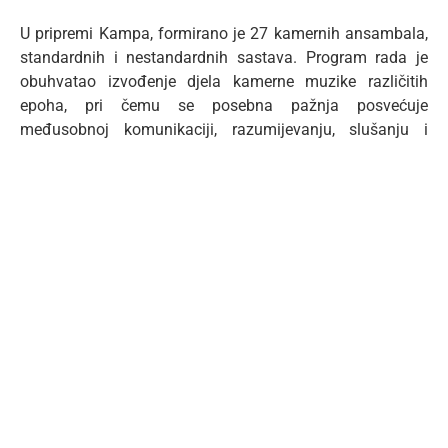
U pripremi Kampa, formirano je 27 kamernih ansambala,
standardnih i nestandardnih sastava. Program rada je
obuhvatao izvođenje djela kamerne muzike različitih
epoha, pri čemu se posebna pažnja posvećuje
međusobnoj komunikaciji, razumijevanju, slušanju i
timskom duhu među mladim muzičarima, koji u Kamp
dolaze najčešće kao pojedinci.
Jedini muzički kamp posvećen kamernoj muzici u
regionu, ove godine okupio je 40 polaznika, mladih
muzičara iz Crne Gore i inostranstva.
Dobro došli!
Pogledajte ostalo:
Manastir Duga
16/04/2024
Opširnije...