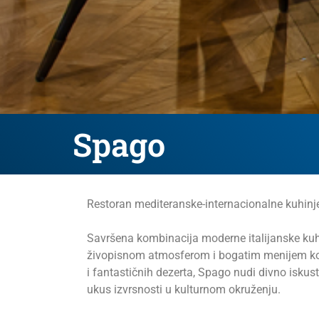
Spago
Restoran mediteranske-internacionalne kuhinj
Savršena kombinacija moderne italijanske kuhi
živopisnom atmosferom i bogatim menijem koji
i fantastičnih dezerta, Spago nudi divno iskus
ukus izvrsnosti u kulturnom okruženju.