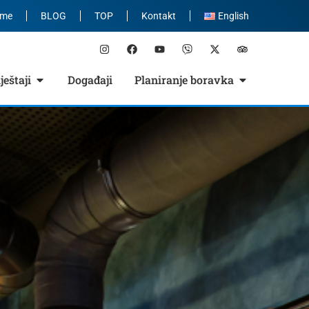
eme
BLOG
TOP
Kontakt
English
eštaji
Događaji
Planiranje boravka