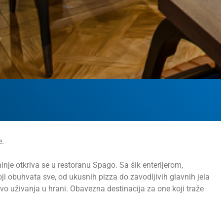
e.
nje otkriva se u restoranu Spago. Sa šik enterijerom,
 obuhvata sve, od ukusnih pizza do zavodljivih glavnih jela
tvo uživanja u hrani. Obavezna destinacija za one koji traže