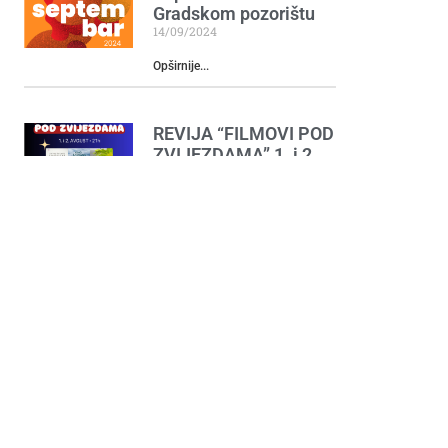
Gradskom pozorištu
14/09/2024
Opširnije...
REVIJA “FILMOVI POD
ZVIJEZDAMA” 1. i 2.
AVGUSTA U
NJEGOŠEVOM PARKU
30/07/2024
Opširnije...
Sastavci i most na
Sastavcima
30/04/2024
Opširnije...