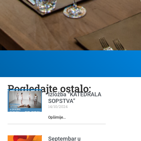
Pogledajte ostalo:
Izložba “KATEDRALA
SOPSTVA”
14/10/2024
Opširnije...
Septembar u