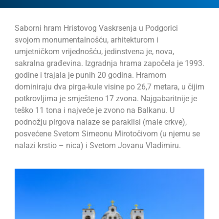
Saborni hram Hristovog Vaskrsenja u Podgorici
svojom monumentalnošću, arhitekturom i
umjetničkom vrijednošću, jedinstvena je, nova,
sakralna građevina. Izgradnja hrama započela je 1993.
godine i trajala je punih 20 godina. Hramom
dominiraju dva pirga-kule visine po 26,7 metara, u čijim
potkrovljima je smješteno 17 zvona. Najgabaritnije je
teško 11 tona i najveće je zvono na Balkanu. U
podnožju pirgova nalaze se paraklisi (male crkve),
posvećene Svetom Simeonu Mirotočivom (u njemu se
nalazi krstio – nica) i Svetom Jovanu Vladimiru.