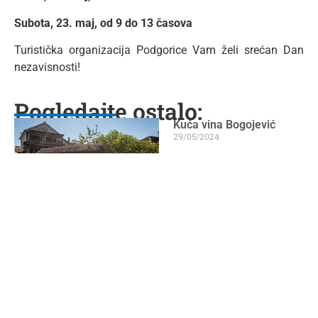
Subota, 23. maj, od 9 do 13 časova
Turistička organizacija Podgorice Vam želi srećan Dan
nezavisnosti!
Pogledajte ostalo:
Kuća vina Bogojević
29/05/2024
Opširnije...
Kvartet na velikoj sceni
KIC-a Budo Tomović
05/06/2024
Opširnije...