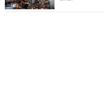
Završni koncert Ljetnjeg
kampa za kamernu
muziku
07/08/2025
Opširnije...
Radno vrijeme tokom
praznika
12/11/2025
Opširnije...
Biramo najbolje u
turizmu i ugostiteljstvu u
Podgorici za 2025.