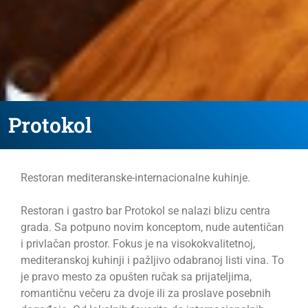
Protokol
Restoran mediteranske-internacionalne kuhinje.
Restoran i gastro bar Protokol se nalazi blizu centra
grada. Sa potpuno novim konceptom, nude autentičan
i privlačan prostor. Fokus je na visokokvalitetnoj,
mediteranskoj kuhinji i pažljivo odabranoj listi vina. To
je pravo mesto za opušten ručak sa prijateljima,
romantičnu večeru za dvoje ili za proslave posebnih