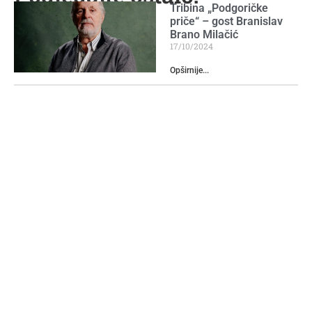
Tribina „Podgoričke
priče“ – gost Branislav
Brano Milačić
17/10/2024
Opširnije...
Bulevar Džordža
Vašingtona
30/04/2024
Opširnije...
Skender Čauševa –
Starodoganjska džamija
16/04/2024
Opširnije...