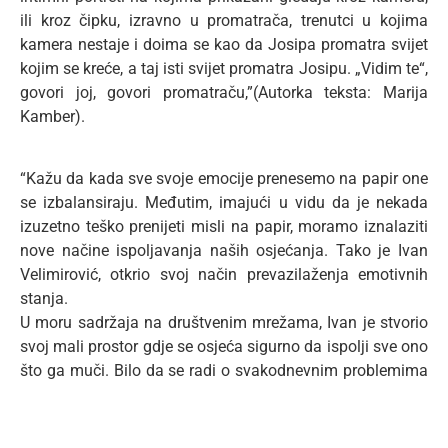
ili kroz čipku, izravno u promatrača, trenutci u kojima
kamera nestaje i doima se kao da Josipa promatra svijet
kojim se kreće, a taj isti svijet promatra Josipu. „Vidim te“,
govori joj, govori promatraču,”(Autorka teksta: Marija
Kamber).
“Kažu da kada sve svoje emocije prenesemo na papir one
se izbalansiraju. Međutim, imajući u vidu da je nekada
izuzetno teško prenijeti misli na papir, moramo iznalaziti
nove načine ispoljavanja naših osjećanja. Tako je Ivan
Velimirović, otkrio svoj način prevazilaženja emotivnih
stanja.
U moru sadržaja na društvenim mrežama, Ivan je stvorio
svoj mali prostor gdje se osjeća sigurno da ispolji sve ono
što ga muči. Bilo da se radi o svakodnevnim problemima
jednog milenijalca, pokušajima da se uklopi u društvo
koje ne prihvata različitosti, ili jednostavno o vapaju da se
vrisne u prostor, sve to možete pronaći na njegovom