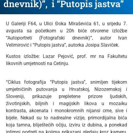
dnevnik)”, i “Putopis jastva”
U Galeriji F64, u Ulici Đoka Miraševića 61, u srijedu 7.
avgusta sa početkom u 20h biće otvorene izložbe
“Autoportreti (Fotografski dnevnik)”, autor Ivan
Velimirović i “Putopis jastva”, autorka Josipa Slaviček.
Kustos izložbe: Lazar Pejović, prof. mr na Fakultetu
likovnih umjetnosti na Cetinju.
“Ciklus fotografija “Putopis jastva”, snimljen tijekom
umjetničinih putovanja u Hrvatskoj, Nizozemskoj i
Sloveniji, prikazuje prepletene prizore ljudskih,
životinjskih, biljnih i magijskih likova u mozaiku
kontrasta, akcenata i monokromnih nijansi crne, sive i
bijele. Nekad su to nadrealne vizije, primordijalna bića
koja tamna, bliještećih očiju, izviru iz dubina, a ponekad
intimni portreti na kojima prikazani gledaju kroz kameru,