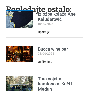
Pogledajte ostalo:
Izložba kolaža Ane
Kaluđerović
18/10/2025
Opširnije...
Bucca wine bar
23/04/2024
Opširnije...
Tura vojnim
kamionom, Kuči i
Medun
20/11/2025
Opširnije...