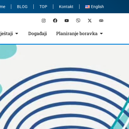
eme
BLOG
TOP
Kontakt
English
eštaji
Događaji
Planiranje boravka