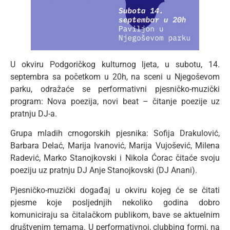
U okviru Podgoričkog kulturnog ljeta, u subotu, 14.
septembra sa početkom u 20h, na sceni u Njegoševom
parku, odražaće se performativni pjesničko-muzički
program: Nova poezija, novi beat – čitanje poezije uz
pratnju DJ-a.
Grupa mladih crnogorskih pjesnika: Sofija Drakulović,
Barbara Delać, Marija Ivanović, Marija Vujošević, Milena
Radević, Marko Stanojkovski i Nikola Ćorac čitaće svoju
poeziju uz pratnju DJ Anje Stanojkovski (DJ Anani).
Pjesničko-muzički događaj u okviru kojeg će se čitati
pjesme koje posljednjih nekoliko godina dobro
komuniciraju sa čitalačkom publikom, bave se aktuelnim
društvenim temama. U performativnoj, clubbing formi, na