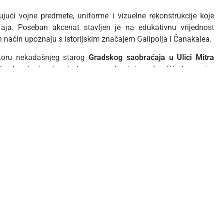
čujući vojne predmete, uniforme i vizuelne rekonstrukcije koje
ja. Poseban akcenat stavljen je na edukativnu vrijednost
an način upoznaju s istorijskim značajem Galipolja i Čanakalea.
storu nekadašnjeg starog
Gradskog saobraćaja u Ulici Mitra
tobuske stanice, kao i glavnog saobraćajnog čvorišta ka centru
edinstveni muzej i kroz savremenu multimedijalnu prezentaciju
u.