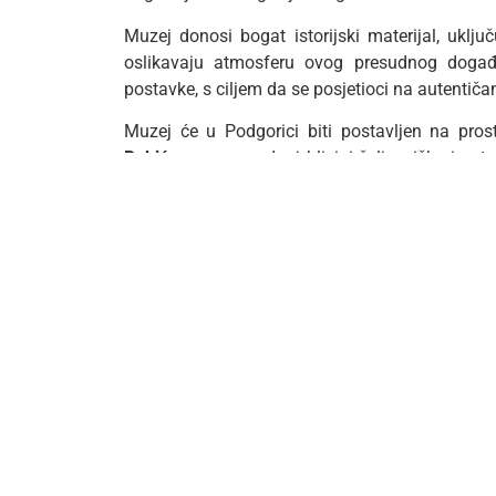
Muzej donosi bogat istorijski materijal, uklju
oslikavaju atmosferu ovog presudnog događa
postavke, s ciljem da se posjetioci na autentič
Muzej će u Podgorici biti postavljen na pro
Bakića
, u neposrednoj blizini željezničke i au
grada.
Pozivamo sve zainteresovane da posjete ovaj j
steknu uvid u događaje koji su oblikovali istorij
Ulaz je slobodan za sve posjetioce.
SLUŽBA ZA ODNOSE S JAVNOŠĆU
Vijesti preuzete sa: