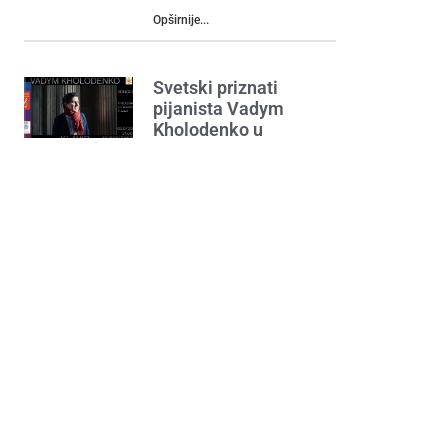
Opširnije...
Svetski priznati
pijanista Vadym
Kholodenko u
Podgorici
02/07/2025
Opširnije...
Podgorički pazar
08/12/2025
Opširnije...
Podgorica kroz epohe
28/05/2026
Opširnije...