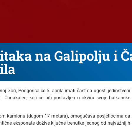
taka na Galipolju i Č
ila
j Gori, Podgorica će 5. aprila imati čast da ugosti jedinstveni
 Čanakaleu, koji će biti postavljen u okviru svoje balkanske
ranom kamionu (dugom 17 metara), omogućava posjetiocima da
tentične eksponate dožive ključne trenutke jednog od najvažnijih