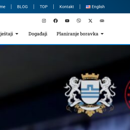
eme
BLOG
TOP
Kontakt
English
eštaji
Događaji
Planiranje boravka