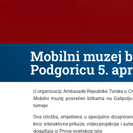
Mobilni muzej bi
Podgoricu 5. apr
U organizaciji Ambasade Republike Turske u Crno
Mobilni muzej posvećen bitkama na Galipolju i
turneje.
Ova izložba, smještena u specijalno dizajni
kroz interaktivne prikaze, video-projekcije i au
događaja iz Prvog svjetskog rata.