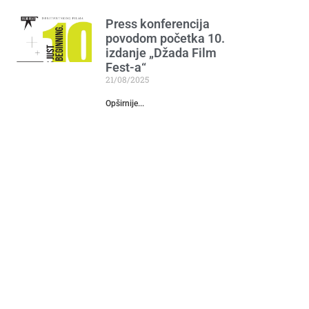
Press konferencija
povodom početka 10.
izdanje „Džada Film
Fest-a“
21/08/2025
Opširnije...
Važno obavještenje –
prijava boravka
stranaca
27/07/2026
Opširnije...
Izložba Mirjane
Marsenić Vujović
“Zvuk tišine”
25/02/2025