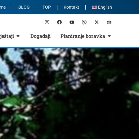
eme
BLOG
TOP
Kontakt
English
eštaji
Događaji
Planiranje boravka