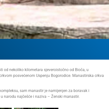
ti od nekoliko kilometara sjeveroistočno od Bioča, u
a crkvom posvećenom Uspenju Bogorodice. Manastirska crkva
kompleksu, sam manastir je namijenjen za boravak i
u narodu najčešće i naziva – Ženski manastir.