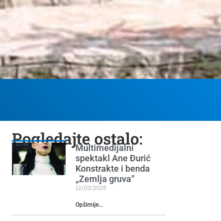
Pogledajte ostalo:
Multimedijalni
spektakl Ane Đurić
Konstrakte i benda
„Zemlja gruva”
12/03/2025
Opširnije...