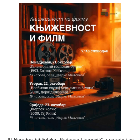
JU Narodna biblioteka „Radosav Ljumović” u saradnji sa