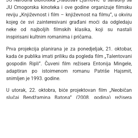
JU Crnogorska kinoteka i ove godine organizuje filmsku
reviju „Književnost i film – književnost na filmu”, u okviru
kojeg će svi zainteresivani građani moći da odgledaju
neke od najboljih filmskih klasika, koji su nastali
inspirisani kultnim romanima i pričama.
Prva projekcija planirana je za ponedjeljak, 21. oktobar,
kada će publika imati priliku da pogleda film „Talentovani
gospodin Ripli”. Čuveni film režisera Entonija Mingele,
adaptiran po istoimenom romanu Patriše Hajsmit,
snimljen je 1993. godine.
U utorak, 22. oktobra, biće projektovan film „Neobičan
slučaj Bendžamina Batona” (2008. godina) režisera
Dejvida Finčera, a koji je inspirisan klasičnom pričom F.
Skota Ficdžeralda.
U srijedu, 23. oktobra, biće projektovan film „Šerlok
Holms” (2009. godina) režisera Gaja Ričija, o istoimenom