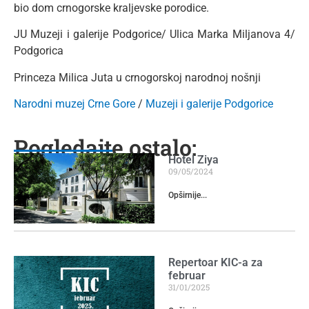
bio dom crnogorske kraljevske porodice.
JU Muzeji i galerije Podgorice/ Ulica Marka Miljanova 4/
Podgorica
Princeza Milica Juta u crnogorskoj narodnoj nošnji
Narodni muzej Crne Gore
/
Muzeji i galerije Podgorice
Pogledajte ostalo:
Hotel Ziya
09/05/2024
Opširnije...
Repertoar KIC-a za
februar
31/01/2025