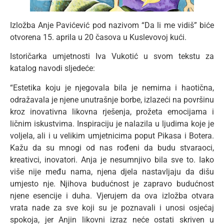
Izložba Anje Pavićević pod nazivom “Da li me vidiš” biće
otvorena 15. aprila u 20 časova u Kuslevovoj kući.
Istoričarka umjetnosti Iva Vukotić u svom tekstu za
katalog navodi sljedeće:
“Estetika koju je njegovala bila je nemirna i haotična,
odražavala je njene unutrašnje borbe, izlazeći na površinu
kroz inovativna likovna rješenja, prožeta emocijama i
ličnim iskustvima. Inspiraciju je nalazila u ljudima koje je
voljela, ali i u velikim umjetnicima poput Pikasa i Botera.
Kažu da su mnogi od nas rođeni da budu stvaraoci,
kreativci, inovatori. Anja je nesumnjivo bila sve to. Iako
više nije među nama, njena djela nastavljaju da dišu
umjesto nje. Njihova budućnost je zapravo budućnost
njene esencije i duha. Vjerujem da ova izložba otvara
vrata nade za sve koji su je poznavali i unosi osjećaj
spokoja, jer Anjin likovni izraz neće ostati skriven u