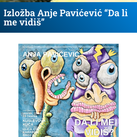
Izložba Anje Pavićević “Da li
me vidiš”