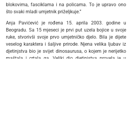
blokovima, fasciklama i na policama. To je upravo ono
što svaki mladi umjetnik priželjkuje.”
Anja Pavićević je rođena 15. aprila 2003. godine u
Beogradu. Sa 15 mjeseci je prvi put uzela bojice u svoje
ruke, stvorivši svoje prvo umjetničko djelo. Bila je dijete
veselog karaktera i šaljive prirode. Njena velika ljubav iz
djetinjstva bio je svijet dinosaurusa, o kojem je nerijetko
maštala i crtala ga. Veliki dio djetinjstva provela je u
svom rodnom gradu, Beogradu.
Odrastajući, osnovno i srednje obrazovanje završila je u
Podgorici, u Osnovnoj školi „Maksim Gorki” i gimnaziji
„Slobodan Škerović”. Anjini umjetnički počeci vidjeli su se
još u 5. razredu, kada je kao drugoplasirana osvojila
nagradu povodom “Dana Evrope“.
Na IX Malim likovnim susretima u organizaciji Srednje
likovne škole “Petar Lubarda” sa Cetinja 2014. osvojila je
prvu nagradu. Tokom srednjoškolskih dana, bila je veoma