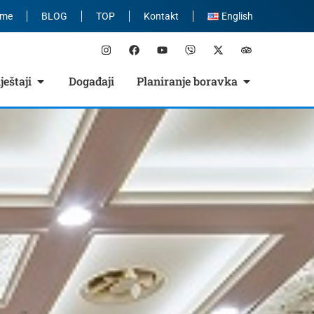
eme
BLOG
TOP
Kontakt
English
eštaji
Događaji
Planiranje boravka