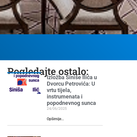
Pogledajte ostalo:
Izložba Siniše Ilića u
Dvorcu Petrovića: U
vrtu tijela,
instrumenata i
popodnevnog sunca
24/06/2025
Opširnije...