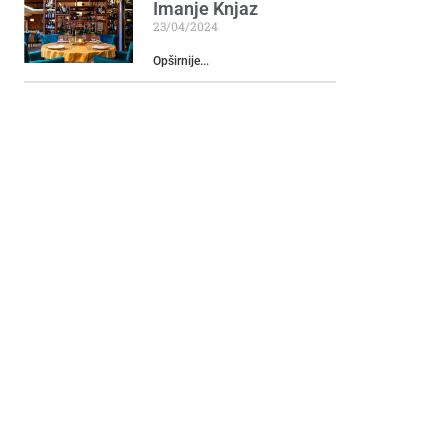
Imanje Knjaz
23/04/2024
Opširnije...
Izložba “Savršeni
momenat” u Art
galeriji
05/06/2024
Opširnije...
Izložba “KATEDRALA
SOPSTVA”
14/10/2024
Opširnije...
Na Trgu nezavisnosti