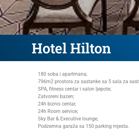
Hotel Hilton
180 soba i apartmana;
796m2 prostora za sastanke sa 5 sala za sasta
SPA, fitness centar i salon ljepote;
Zatvoreni bazen;
24h biznis centar,
24h Room service;
Sky Bar & Executive lounge;
Podzemna garaža sa 150 parking mjesta.