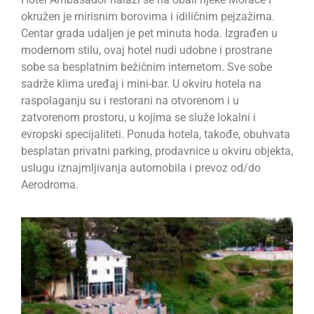
okružen je mirisnim borovima i idiličnim pejzažima.
Centar grada udaljen je pet minuta hoda. Izgrađen u
modernom stilu, ovaj hotel nudi udobne i prostrane
sobe sa besplatnim bežičnim internetom. Sve sobe
sadrže klima uređaj i mini-bar. U okviru hotela na
raspolaganju su i restorani na otvorenom i u
zatvorenom prostoru, u kojima se služe lokalni i
evropski specijaliteti. Ponuda hotela, takođe, obuhvata
besplatan privatni parking, prodavnice u okviru objekta,
uslugu iznajmljivanja automobila i prevoz od/do
Aerodroma.