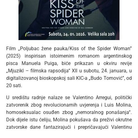
Film „Poljubac žene pauka/Kiss of the Spider Woman”
(2025) inspirisan istoimenim romanom argentinskog
pisca Manuela Puiga, biće prikazan u okviru revije
„Mjuzikl – filmska rapsodija“ XII u subotu, 24. januara, u
digitalizovanoj bioskopskoj sali KIC-a „Budo Tomović”, od
20 sati.
U središtu radnje nalaze se Valentino Arregui, politički
zatvorenik zbog revolucionarnih uvjerenja i Luis Molina,
homoseksualac osuđen zbog „nemoralnog ponašanja“.
Dok dijele istu ćeliju, Molina pokušava da preživi okrutne
zatvorske dane fantazirajući i prepričavajući Valentinu
radnju mjuzikla o glamuroznoj zvijezdi Ingrid Luni,