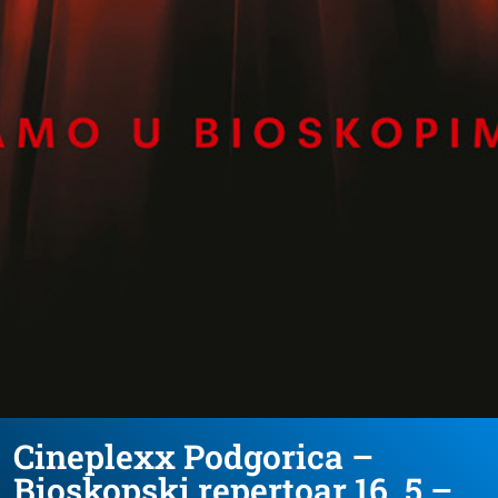
Cineplexx Podgorica –
Bioskopski repertoar 16. 5 –