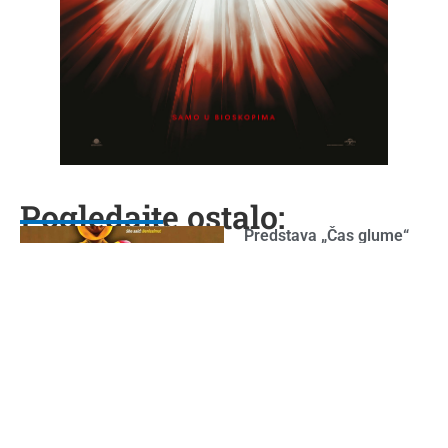
Pogledajte ostalo:
Predstava „Čas glume“
21/10/2024
Opširnije...
Budi dio aktivnosti
povodom Međunarodnog
dana mladih
30/07/2025