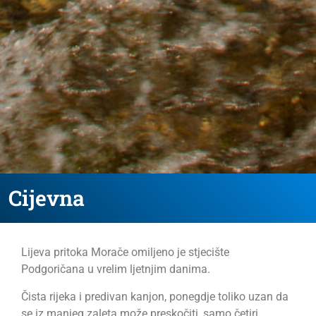
Cijevna
Lijeva pritoka Morače omiljeno je stjecište
Podgoričana u vrelim ljetnjim danima.
Čista rijeka i predivan kanjon, ponegdje toliko uzan da
se iz manjeg zaleta može preskočiti, samo četiri