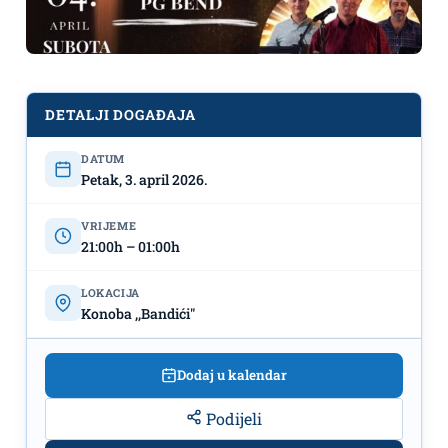
DETALJI DOGAĐAJA
DATUM
Petak, 3. april 2026.
VRIJEME
21:00h – 01:00h
LOKACIJA
Konoba ,,Bandići"
Vikend u konobi ,,Bandići"
Dodaj u kalendar
Podijeli