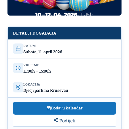
DETALJI DOGAĐAJA
DATUM
Vaskršnja čarolija u srcu našeg
Subota, 11. april 2026.
grada, 10.-12.april, Dječji park na
Kruševcu
VRIJEME
11:00h – 15:00h
LOKACIJA
Dječji park na Kruševcu
Dodaj u kalendar
Podijeli