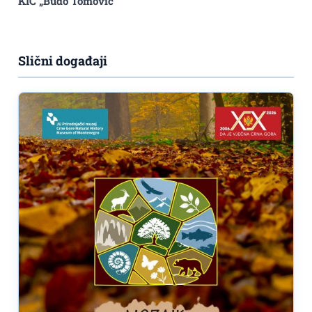
KIC „Budo Tomović”
Slični događaji