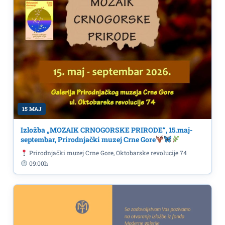
15 MAJ
Izložba „MOZAIK CRNOGORSKE PRIRODE“, 15.maj-
septembar, Prirodnjački muzej Crne Gore
Prirodnjački muzej Crne Gore, Oktobarske revolucije 74
09:00h