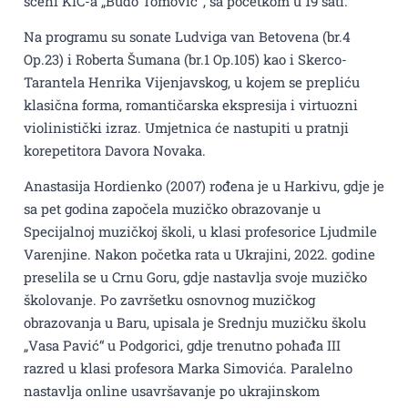
sceni KIC-a „Budo Tomović”, sa početkom u 19 sati.
Na programu su sonate Ludviga van Betovena (br.4
Op.23) i Roberta Šumana (br.1 Op.105) kao i Skerco-
Tarantela Henrika Vijenjavskog, u kojem se prepliću
klasična forma, romantičarska ekspresija i virtuozni
violinistički izraz. Umjetnica će nastupiti u pratnji
korepetitora Davora Novaka.
Anastasija Hordienko (2007) rođena je u Harkivu, gdje je
sa pet godina započela muzičko obrazovanje u
Specijalnoj muzičkoj školi, u klasi profesorice Ljudmile
Varenjine. Nakon početka rata u Ukrajini, 2022. godine
preselila se u Crnu Goru, gdje nastavlja svoje muzičko
školovanje. Po završetku osnovnog muzičkog
obrazovanja u Baru, upisala je Srednju muzičku školu
„Vasa Pavić“ u Podgorici, gdje trenutno pohađa III
razred u klasi profesora Marka Simovića. Paralelno
nastavlja online usavršavanje po ukrajinskom