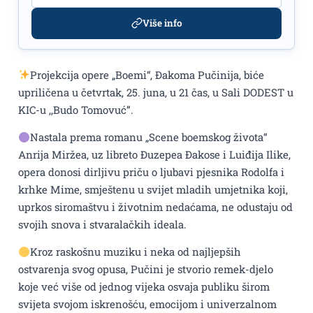
Više info
Projekcija opere „Boemi“, Đakoma Pučinija, biće
upriličena u četvrtak, 25. juna, u 21 čas, u Sali DODEST u
KIC-u ,,Budo Tomovuć”.
Nastala prema romanu „Scene boemskog života“
Anrija Miržea, uz libreto Đuzepea Đakose i Luiđija Ilike,
opera donosi dirljivu priču o ljubavi pjesnika Rodolfa i
krhke Mime, smještenu u svijet mladih umjetnika koji,
uprkos siromaštvu i životnim nedaćama, ne odustaju od
svojih snova i stvaralačkih ideala.
Kroz raskošnu muziku i neka od najljepših
ostvarenja svog opusa, Pučini je stvorio remek-djelo
koje već više od jednog vijeka osvaja publiku širom
svijeta svojom iskrenošću, emocijom i univerzalnom