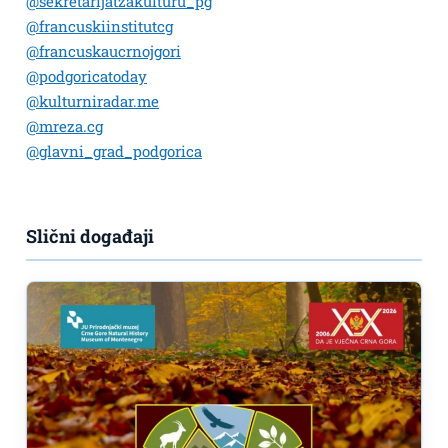
@sekretarijatzakulturu_pg
@francuskiinstitutcg
@francuskaucrnojgori
@podgoricatoday
@kulturniradar.me
@mreza.cg
@glavni_grad_podgorica
Slični događaji