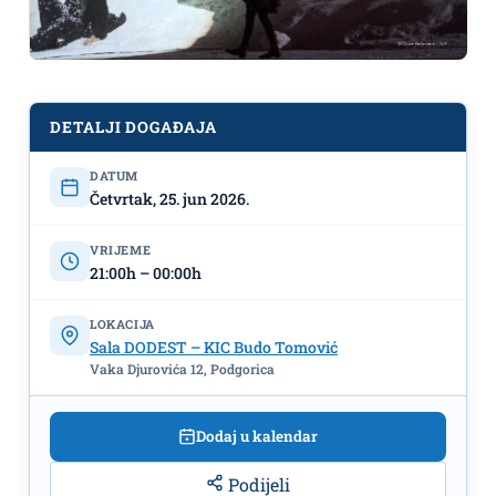
DETALJI DOGAĐAJA
Opera pod zvijezdama: Projekcija
DATUM
Četvrtak, 25. jun 2026.
„LA BOHÈME”
25.jun, KIC ,,Budo
Tomović"
VRIJEME
21:00h – 00:00h
LOKACIJA
Sala DODEST – KIC Budo Tomović
Vaka Djurovića 12, Podgorica
Dodaj u kalendar
Podijeli