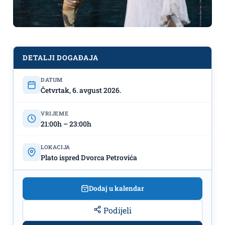
DETALJI DOGAĐAJA
DATUM
Projekcija baleta „Pepeljuga“ -
Četvrtak, 6. avgust 2026.
6.avgust, Plato ispred Dvorca
Petrovića
VRIJEME
21:00h – 23:00h
LOKACIJA
Plato ispred Dvorca Petrovića
Dodaj u kalendar
Podijeli