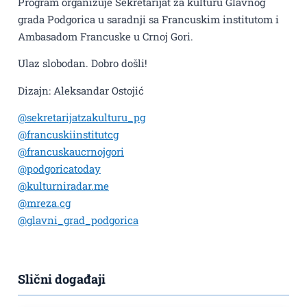
Program organizuje Sekretarijat za kulturu Glavnog
grada Podgorica u saradnji sa Francuskim institutom i
Ambasadom Francuske u Crnoj Gori.
Ulaz slobodan. Dobro došli!
Dizajn: Aleksandar Ostojić
@sekretarijatzakulturu_pg
@francuskiinstitutcg
@francuskaucrnojgori
@podgoricatoday
@kulturniradar.me
@mreza.cg
@glavni_grad_podgorica
Slični događaji