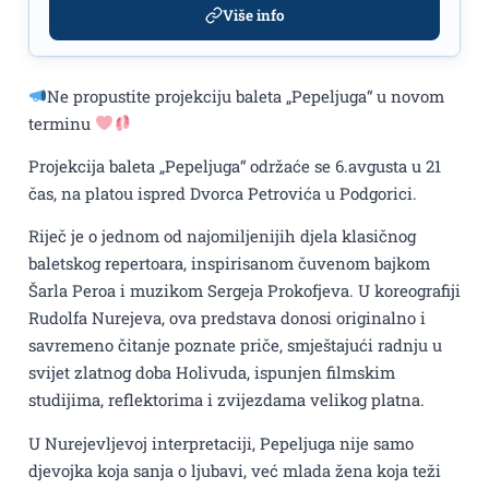
Više info
Ne propustite projekciju baleta „Pepeljuga“ u novom
terminu
Projekcija baleta „Pepeljuga“ održaće se 6.avgusta u 21
čas, na platou ispred Dvorca Petrovića u Podgorici.
Riječ je o jednom od najomiljenijih djela klasičnog
baletskog repertoara, inspirisanom čuvenom bajkom
Šarla Peroa i muzikom Sergeja Prokofjeva. U koreografiji
Rudolfa Nurejeva, ova predstava donosi originalno i
savremeno čitanje poznate priče, smještajući radnju u
svijet zlatnog doba Holivuda, ispunjen filmskim
studijima, reflektorima i zvijezdama velikog platna.
U Nurejevljevoj interpretaciji, Pepeljuga nije samo
djevojka koja sanja o ljubavi, već mlada žena koja teži