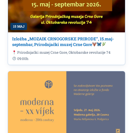
15 MAJ
Izložba „MOZAIK CRNOGORSKE PRIRODE“, 15.maj-
septembar, Prirodnjački muzej Crne Gore
Prirodnjački muzej Crne Gore, Oktobarske revolucije 74
09:00h