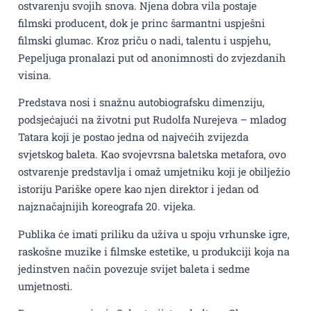
ostvarenju svojih snova. Njena dobra vila postaje
filmski producent, dok je princ šarmantni uspješni
filmski glumac. Kroz priču o nadi, talentu i uspjehu,
Pepeljuga pronalazi put od anonimnosti do zvjezdanih
visina.
Predstava nosi i snažnu autobiografsku dimenziju,
podsjećajući na životni put Rudolfa Nurejeva – mladog
Tatara koji je postao jedna od najvećih zvijezda
svjetskog baleta. Kao svojevrsna baletska metafora, ovo
ostvarenje predstavlja i omaž umjetniku koji je obilježio
istoriju Pariške opere kao njen direktor i jedan od
najznačajnijih koreografa 20. vijeka.
Publika će imati priliku da uživa u spoju vrhunske igre,
raskošne muzike i filmske estetike, u produkciji koja na
jedinstven način povezuje svijet baleta i sedme
umjetnosti.