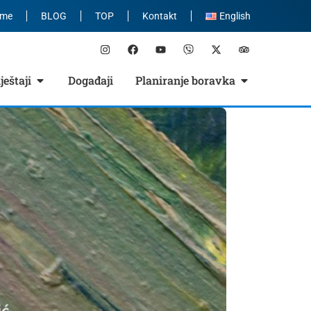
eme
BLOG
TOP
Kontakt
English
eštaji
Događaji
Planiranje boravka