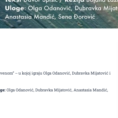
enom” u KIC-u ,,Budo
enom” ‒ u kojoj igraju Olga Odanović, Dubravka Mijatović i
ge:
Olga Odanović, Dubravka Mijatović, Anastasia Mandić,