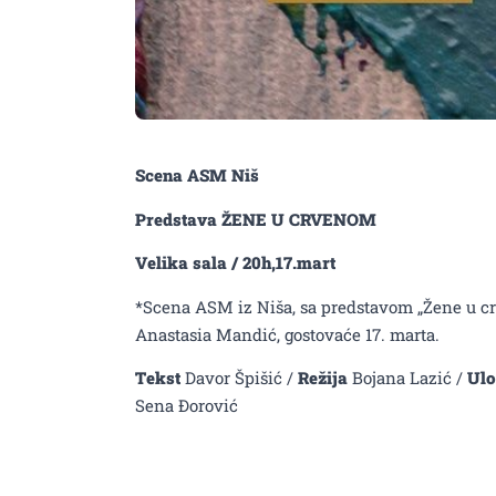
Predstava ,,Žene u crv
Scena ASM Niš
Tomović” 17.marta
Predstava ŽENE U CRVENOM
Velika sala / 20h,17.mart
*Scena ASM iz Niša, sa predstavom „Žene u crv
Anastasia Mandić, gostovaće 17. marta.
Tekst
Davor Špišić /
Režija
Bojana Lazić /
Ulo
Sena Đorović