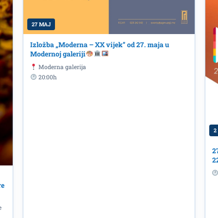
27 MAJ
Izložba „Moderna – XX vijek” od 27. maja u
Modernoj galeriji
Moderna galerija
20:00h
2
2
2
re
e