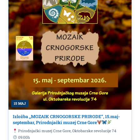
15 MAJ
Izložba „MOZAIK CRNOGORSKE PRIRODE“, 15.maj-
septembar, Prirodnjački muzej Crne Gore
Prirodnjački muzej Crne Gore, Oktobarske revolucije 74
09:00h