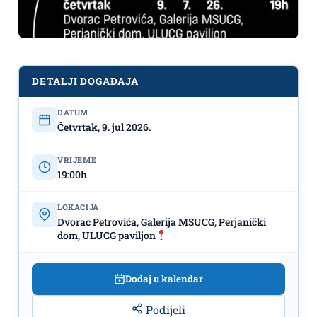
DETALJI DOGAĐAJA
DATUM
Otvaranje drugog izdanja projekta
Četvrtak, 9. jul 2026.
„Crna Gora danas“ - 9.jul u 19h
Dvorac Petrovića, Galerija MSUCG,
VRIJEME
Perjanički dom, ULUCG paviljon
19:00h
LOKACIJA
Dvorac Petrovića, Galerija MSUCG, Perjanički
dom, ULUCG paviljon
Dodaj u kalendar
Podijeli