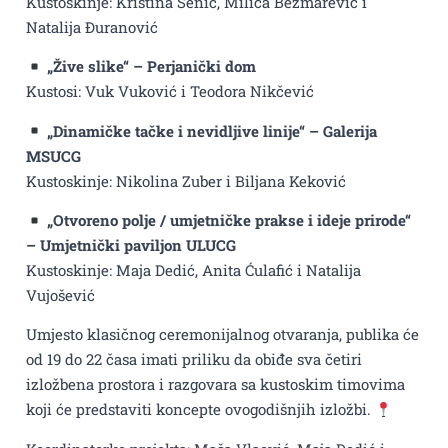
Kustoskinje: Kristina Senić, Milica Bezmarević i
Natalija Đuranović
„Žive slike“ – Perjanički dom
Kustosi: Vuk Vuković i Teodora Nikčević
„Dinamičke tačke i nevidljive linije“ – Galerija
MSUCG
Kustoskinje: Nikolina Zuber i Biljana Keković
„Otvoreno polje / umjetničke prakse i ideje prirode“
– Umjetnički paviljon ULUCG
Kustoskinje: Maja Dedić, Anita Ćulafić i Natalija
Vujošević
Umjesto klasičnog ceremonijalnog otvaranja, publika će
od 19 do 22 časa imati priliku da obiđe sva četiri
izložbena prostora i razgovara sa kustoskim timovima
koji će predstaviti koncepte ovogodišnjih izložbi.