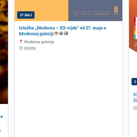
27 MAJ
Izložba „Moderna – XX vijek” od 27. maja u
Modernoj galeriji
Moderna galerija
20:00h
– “30 years of optimmizm” KULTUR 
!
2
2
2
re
e