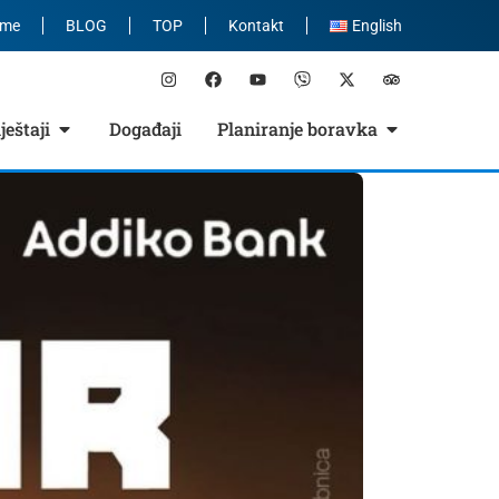
eme
BLOG
TOP
Kontakt
English
eštaji
Događaji
Planiranje boravka