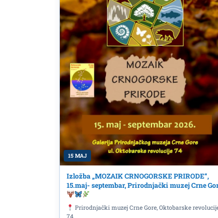
Na Evropskoj turneji 
slavi i kod nas 19.aprila
15 MAJ
Izložba „MOZAIK CRNOGORSKE PRIRODE“,
15.maj- septembar, Prirodnjački muzej Crne Go
Prirodnjački muzej Crne Gore, Oktobarske revolucij
74