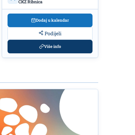
CKZ Ribnica
Dodaj u kalendar
Podijeli
Više info