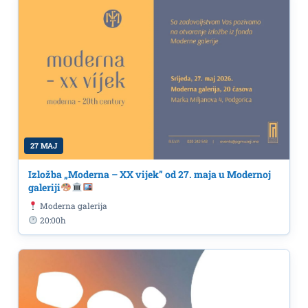
27 MAJ
Izložba „Moderna – XX vijek” od 27. maja u Modernoj
galeriji
Moderna galerija
20:00h