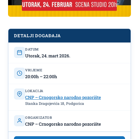
DETALJI DOGAĐAJA
DATUM
Koreodrama ,,KOLIKO DO KRAJA” u
Utorak, 24. mart 2026.
CNP-u 24.marta
VRIJEME
20:00h – 22:00h
LOKACIJA
CNP – Crnogorsko narodno pozorište
Stanka Dragojevića 18, Podgorica
ORGANIZATOR
CNP – Crnogorsko narodno pozorište