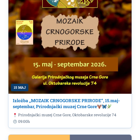
15 MAJ
Izložba „MOZAIK CRNOGORSKE PRIRODE“, 15.maj-
septembar, Prirodnjački muzej Crne Gore
Prirodnjački muzej Crne Gore, Oktobarske revolucije 74
09:00h