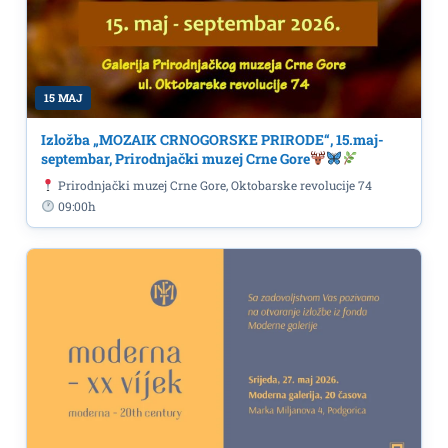
15 MAJ
Izložba „MOZAIK CRNOGORSKE PRIRODE“, 15.maj-
septembar, Prirodnjački muzej Crne Gore
Prirodnjački muzej Crne Gore, Oktobarske revolucije 74
09:00h