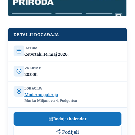
DETALJI DOGAĐAJA
Izložba akademskog umjetnika Pera
Nikčevića pod nazivom „Ženstvena
DATUM
Četvrtak, 14. maj 2026.
priroda”, 14. maj-10.jun, Moderna
galerija
VRIJEME
20:00h
LOKACIJA
Moderna galerija
Marka Miljanova 4, Podgorica
Dodaj u kalendar
Podijeli