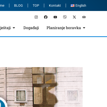
eme
BLOG
TOP
Kontakt
English
eštaji
Događaji
Planiranje boravka