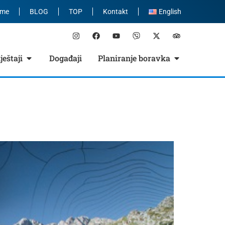
eme
BLOG
TOP
Kontakt
English
eštaji
Događaji
Planiranje boravka