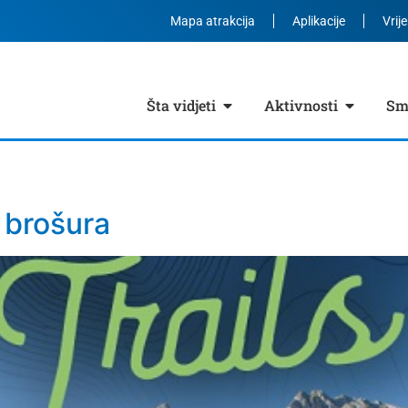
Mapa atrakcija
Aplikacije
Vrij
Šta vidjeti
Aktivnosti
Smj
e
 brošura