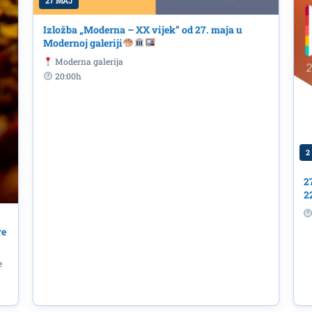
27 MAJ
Izložba „Moderna – XX vijek” od 27. maja u
Modernoj galeriji
Moderna galerija
20:00h
2
2
2
re
e