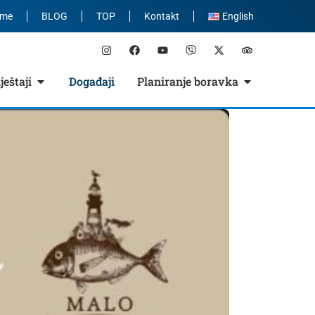
eme
BLOG
TOP
Kontakt
English
eštaji
Događaji
Planiranje boravka