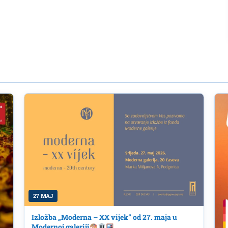
27 MAJ
Izložba „Moderna – XX vijek” od 27. maja u
Modernoj galeriji