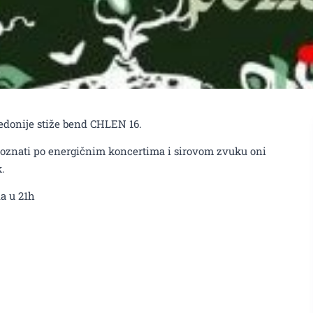
kedonije stiže bend CHLEN 16.
poznati po energičnim koncertima i sirovom zvuku oni
.
a u 21h