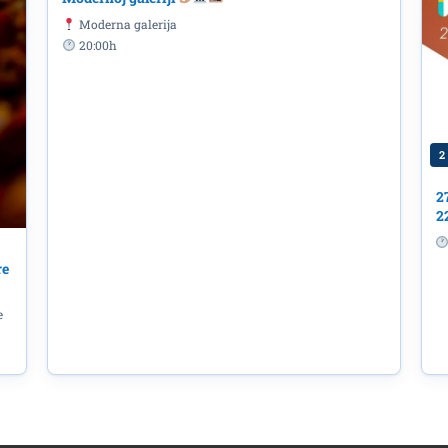
Moderna galerija
20:00h
2
2
2
re
e