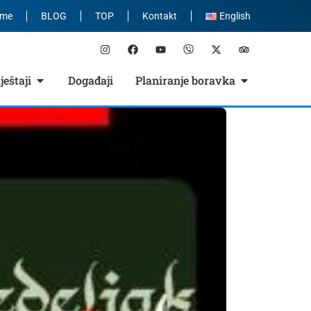
eme
BLOG
TOP
Kontakt
English
eštaji
Događaji
Planiranje boravka