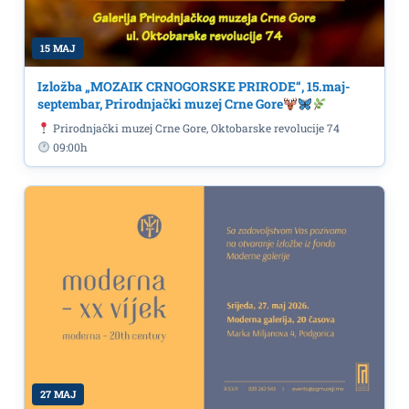
15 MAJ
Izložba „MOZAIK CRNOGORSKE PRIRODE“, 15.maj-
septembar, Prirodnjački muzej Crne Gore
Prirodnjački muzej Crne Gore, Oktobarske revolucije 74
09:00h
27 MAJ