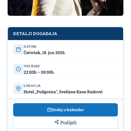
DETALJI DOGAĐAJA
DATUM
Četvrtak, 18. jun 2026.
VRIJEME
22:00h – 00:00h
LOKACIJA
Hotel ,,Podgorica", Svetlane Kane Radović
Slaven Djukanović 18. juna u Hotelu
Dodaj u kalendar
,,Podgorica"
Podijeli