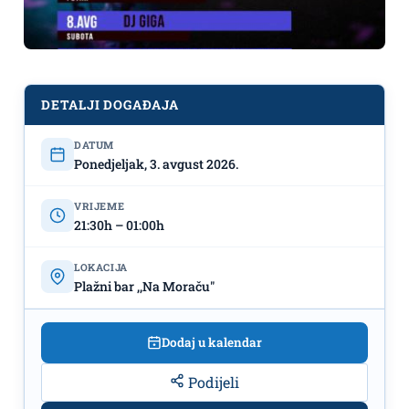
DETALJI DOGAĐAJA
Muzička sedmica na plažnom baru
DATUM
Ponedjeljak, 3. avgust 2026.
,,Na Moraču"
VRIJEME
21:30h – 01:00h
LOKACIJA
Plažni bar ,,Na Moraču"
Dodaj u kalendar
Podijeli