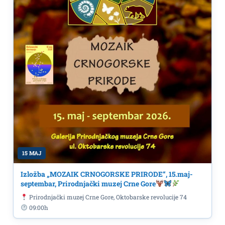
15 MAJ
Izložba „MOZAIK CRNOGORSKE PRIRODE“, 15.maj-
septembar, Prirodnjački muzej Crne Gore
Prirodnjački muzej Crne Gore, Oktobarske revolucije 74
09:00h