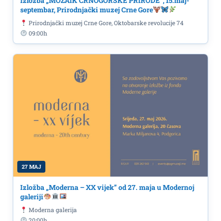
Izložba „MOZAIK CRNOGORSKE PRIRODE“, 15.maj-
septembar, Prirodnjački muzej Crne Gore
Prirodnjački muzej Crne Gore, Oktobarske revolucije 74
09:00h
27 MAJ
Izložba „Moderna – XX vijek” od 27. maja u Modernoj
galeriji
Moderna galerija
20:00h