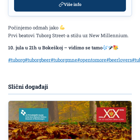
Više info
Počinjemo odmah jako
Prvi beatovi Tuborg Street-a stižu uz New Millennium.
10. jula u 21h u Bokeškoj – vidimo se tamo
#tuborg
#tuborgbeer
#tuborgmne
#opentomore
#beerlovers
#tu
Slični događaji