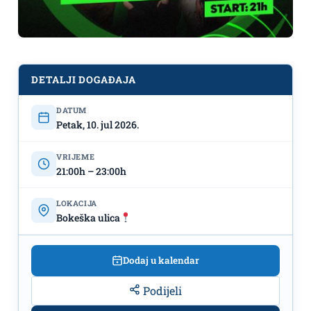
DETALJI DOGAĐAJA
DATUM
Prvi beatovi Tuborg Street-a stižu uz
Petak, 10. jul 2026.
,,New Millennium"
VRIJEME
21:00h – 23:00h
LOKACIJA
Bokeška ulica
Dodaj u kalendar
Podijeli