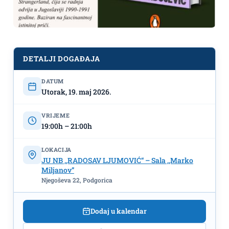
DETALJI DOGAĐAJA
Promocija romana ,,Stranger land”
DATUM
autorke Monike Radojević 19.maja u
Utorak, 19. maj 2026.
NB ,,Radosav Ljumović"
VRIJEME
19:00h – 21:00h
LOKACIJA
JU NB ,,RADOSAV LJUMOVIĆ“ – Sala ,,Marko
Miljanov”
Njegoševa 22, Podgorica
Dodaj u kalendar