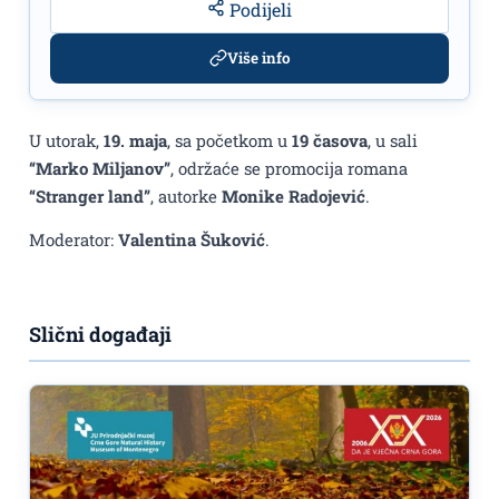
Podijeli
Više info
U utorak,
19. maja
, sa početkom u
19 časova
, u sali
“Marko Miljanov”
, održaće se promocija romana
“Stranger land”
, autorke
Monike Radojević
.
Moderator:
Valentina Šuković
.
Slični događaji